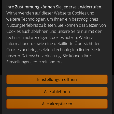
Raumklima haben. Dank des eingebauten Filters ist die
Ihre Zustimmung können Sie jederzeit widerrufen.
Zuluft frei von Pollen oder anderen Allergenen, was vor
Wir verwenden auf dieser Webseite Cookies und
allem für Menschen mit Allergien ein deutlich besseres
weitere Technologien, um Ihnen ein bestmögliches
Raumklima verspricht.
Nutzungserlebnis zu bieten. Sie können das Setzen von
Wenn Sie eine energetische Sanierung mit dezentraler
Cookies auch ablehnen und unsere Seite nur mit den
Wohnraumlüftung planen, können Sie Fördermittel
technisch notwendigen Cookies nutzen. Weitere
beantragen – sprechen Sie uns gerne an, wir beraten Sie
Informationen, sowie eine detaillierte Übersicht der
ausführlich zu den Fördermöglichkeiten.
Cookies und eingesetzten Technologien finden Sie in
unserer Datenschutzerklärung. Sie können Ihre
Einstellungen jederzeit ändern.
Einstellungen öffnen
Alle ablehnen
Alle akzeptieren